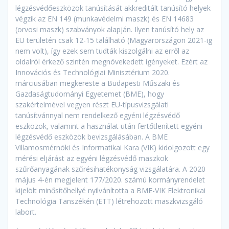
légzésvédőeszközök tanúsítását akkreditált tanúsító helyek
végzik az EN 149 (munkavédelmi maszk) és EN 14683
(orvosi maszk) szabványok alapján. Ilyen tanúsító hely az
EU területén csak 12-15 található (Magyarországon 2021-ig
nem volt), így ezek sem tudták kiszolgálni az erről az
oldalról érkező szintén megnövekedett igényeket. Ezért az
Innovációs és Technológiai Minisztérium 2020.
márciusában megkereste a Budapesti Műszaki és
Gazdaságtudományi Egyetemet (BME), hogy
szakértelmével vegyen részt EU-típusvizsgálati
tanúsítvánnyal nem rendelkező egyéni légzésvédő
eszközök, valamint a használat után fertőtlenített egyéni
légzésvédő eszközök bevizsgálásában. A BME
Villamosmérnöki és Informatikai Kara (VIK) kidolgozott egy
mérési eljárást az egyéni légzésvédő maszkok
szűrőanyagának szűrésihatékonyság vizsgálatára. A 2020
május 4-én megjelent 177/2020. számú kormányrendelet
kijelölt minősítőhellyé nyilvánította a BME-VIK Elektronikai
Technológia Tanszékén (ETT) létrehozott maszkvizsgáló
labort.