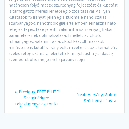
hazánkban folyó maszk szűrőanyag fejlesztést és kutatást
is támogatott mérési lehetőség biztosításával. Az ilyen
kutatások fő irányát jelenleg a különféle nano-szálas
szűrőanyagok, nanotribológiai értelemben felhasználható
rétegek fejlesztése jelenti, valamint a szűrőanyag fizikai
paramétereinek optimalizálása. Emellett az olcsó,
ruhaanyagok, valamint az azokból készült maszkok
minősítése is kutatási irány volt, mivel ezek az alternatívák
széles réteg számára jelentettek megoldást a gazdasági
szempontból is megterhelő járvány idején.
Post
Previous
Previous:
EETTB-HTE
Next
Next:
Harsányi Gábor
navigation
post:
Szeminárium:
post:
Széchenyi díjas
Teljesítményelektronika