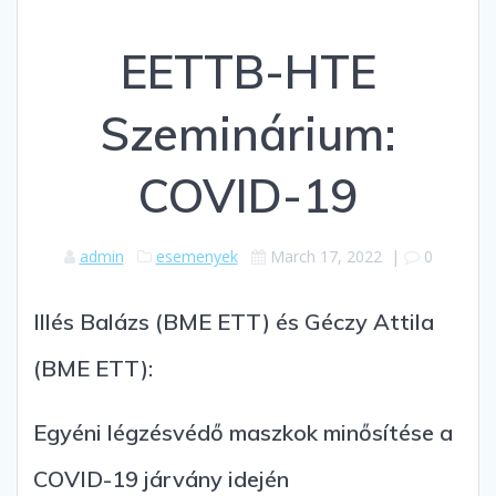
EETTB-HTE
Szeminárium:
COVID-19
admin
esemenyek
March 17, 2022
|
0
Illés Balázs (BME ETT) és Géczy Attila
(BME ETT):
Egyéni légzésvédő maszkok minősítése a
COVID-19 járvány idején