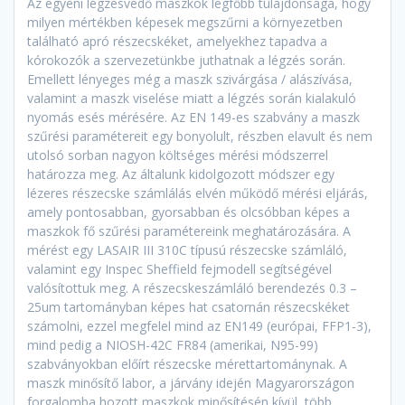
Az egyéni légzésvédő maszkok legfőbb tulajdonsága, hogy
milyen mértékben képesek megszűrni a környezetben
található apró részecskéket, amelyekhez tapadva a
kórokozók a szervezetünkbe juthatnak a légzés során.
Emellett lényeges még a maszk szivárgása / alászívása,
valamint a maszk viselése miatt a légzés során kialakuló
nyomás esés mérésére. Az EN 149-es szabvány a maszk
szűrési paramétereit egy bonyolult, részben elavult és nem
utolsó sorban nagyon költséges mérési módszerrel
határozza meg. Az általunk kidolgozott módszer egy
lézeres részecske számlálás elvén működő mérési eljárás,
amely pontosabban, gyorsabban és olcsóbban képes a
maszkok fő szűrési paramétereink meghatározására. A
mérést egy LASAIR III 310C típusú részecske számláló,
valamint egy Inspec Sheffield fejmodell segítségével
valósítottuk meg. A részecskeszámláló berendezés 0.3 –
25um tartományban képes hat csatornán részecskéket
számolni, ezzel megfelel mind az EN149 (európai, FFP1-3),
mind pedig a NIOSH-42C FR84 (amerikai, N95-99)
szabványokban előírt részecske mérettartománynak. A
maszk minősítő labor, a járvány idején Magyarországon
forgalomba hozott maszkok minősítésén kívül, több