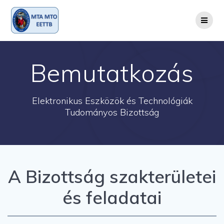
Skip
to
content
Bemutatkozás
Elektronikus Eszközök és Technológiák
Tudományos Bizottság
A Bizottság szakterületei
és feladatai