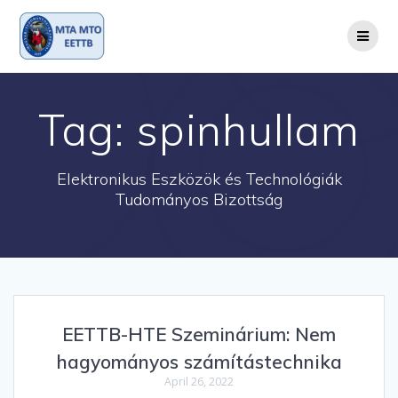
Skip
to
content
Tag:
spinhullam
Elektronikus Eszközök és Technológiák
Tudományos Bizottság
EETTB-HTE Szeminárium: Nem
hagyományos számítástechnika
April 26, 2022